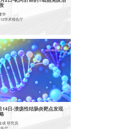
发
建华
12学术报告厅
More
9月14日-溃疡性结肠炎靶点发现
略
金成 研究员
报告厅