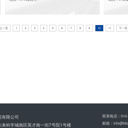
上一页
1
2
3
4
5
6
7
8
9
10
11
下一页
More
院有限公司
联系电话：010-5
邮箱：info@blsa
未来科学城南区英才南一街7号院1号楼