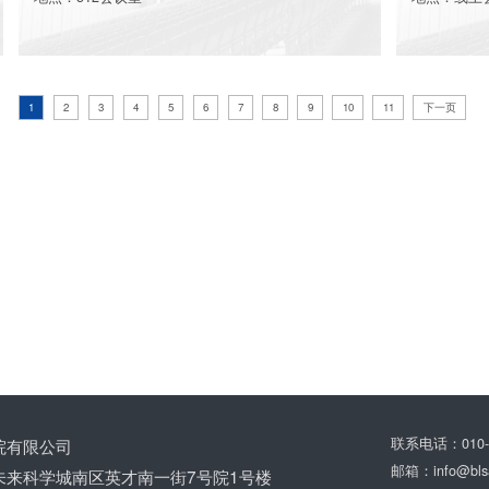
1
2
3
4
5
6
7
8
9
10
11
下一页
More
院有限公司
联系电话：010-5
邮箱：info@blsa
未来科学城南区英才南一街7号院1号楼