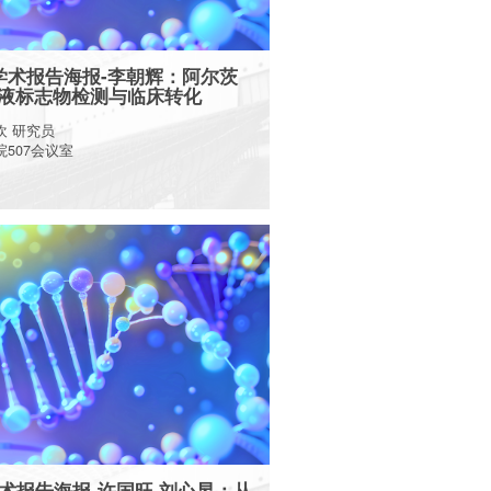
日学术报告海报-李朝辉：阿尔茨
液标志物检测与临床转化
欢 研究员
507会议室
More
学术报告海报-许国旺 刘心昱：从