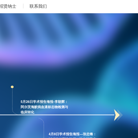
招贤纳士
联系我们
5月26日学术报告海报-李朝辉：
阿尔茨海默病血液标志物检测与
临床转化
4月8日学术报告海报—张忠锋：