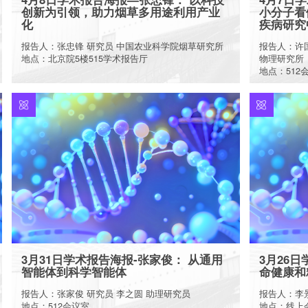
创新为引领，助力烟草多用途利用产业
小分子看
化
疾病研究
报告人：张忠锋 研究员 中国农业科学院烟草研究所
报告人：许
地点：北京院5楼515学术报告厅
物理研究所
地点：512
More
3月31日学术报告海报-张家俊： 从通用
3月26
智能体到科学智能体
命健康和
报告人：张家俊 研究员 李之圆 助理研究员
报告人：李
地点：512会议室
地点：线上会议