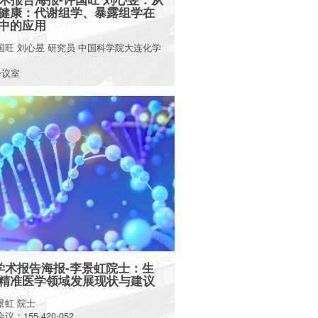
健康：代谢组学、暴露组学在
中的应用
国旺 刘心昱 研究员 中国科学院大连化学
会议室
More
日学术报告海报-李景虹院士：生
精准医学领域发展现状与建议
景虹 院士
：155-420-052