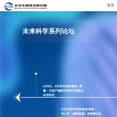
首页
未来科学系列论坛
6月8日、9日学术报告海报—李
颖：天然产物绿色萃取与高值化
应用研究
6月4日学术报告海报-陈铭：
AI+VC（虚拟细胞）植物整合生