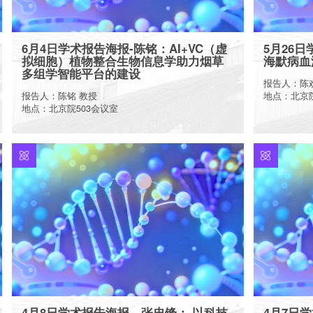
6月4日学术报告海报-陈铭：AI+VC（虚
5月26
拟细胞）植物整合生物信息学助力烟草
海默病血
多组学智能平台的建设
报告人：陈
报告人：陈铭 教授
地点：北京院
地点：北京院503会议室
More
4月8日学术报告海报—张忠锋： 以科技
4月7日