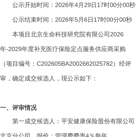
公示开始时间：
2026
年
4
月
29
日
17
时
00
分
00
秒
公示结束时间：
2026
年
5
月
6
日
17
时
00
分
00
秒
本项目
北京生命科技研究院有限公司
2026
年
-2029
年度补充医疗保险定点服务供应商采购
（项目编号：
C202605BA2002662025782
）经评
审，确定
成交
候选人，现公示如下：
一、
评审
情况
第一
成交
候选人：
平安健康保险股份有限公司
北京分公司，报价
：
管理费费率
4
％每年