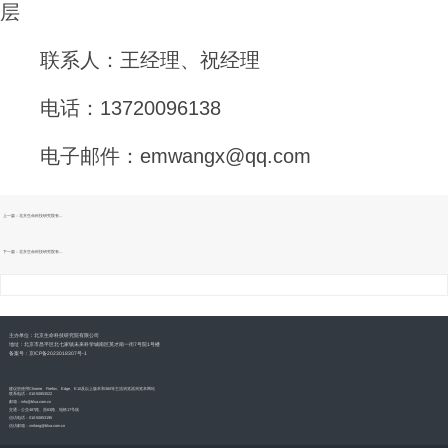
层
联系人：王经理、祝经理
电话：
13720096138
电子邮件：
emwangx@qq.com
上一篇：北京生命科技研究院有...
下一篇：北京生命科技研究院有...
主办单位：北京生命科技研究院有限公司
地址：北京市昌平区北七家镇未来科学城南区英才南一街7号院1号楼
备案号：京ICP备2023018307号-1
建议您使用Chrome、Firefox、Edge、E10及以上版本和360等主流浏览器浏览本网站
联系电话：010-50853022
邮箱：info@blsa.com.cn
交通：公交487路、昌63路、地铁17号线
信访电话：010-50853195
信访邮箱：xinfang@blsa.com.cn