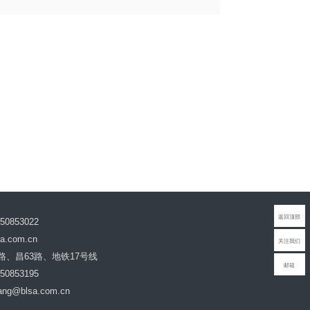
北京生命科技研究院2023年公开招
聘拟录用人员公示
2023年12月22日
返回顶部
0853022
a.com.cn
关注我们
路、昌63路、地铁17号线
邮箱
0853195
g@blsa.com.cn