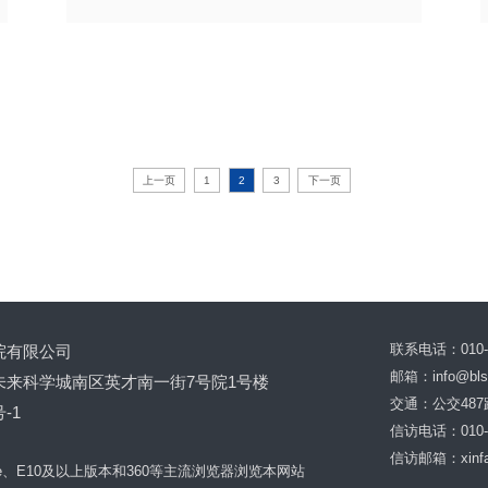
北京生命科技研究院2023年校园招
聘（第二批）
上一页
1
2
3
下一页
2023年12月22日
院有限公司
联系电话：010-5
邮箱：info@bls
来科学城南区英才南一街7号院1号楼
交通：公交487
-1
信访电话：010-5
信访邮箱：xinfan
Edge、E10及以上版本和360等主流浏览器浏览本网站