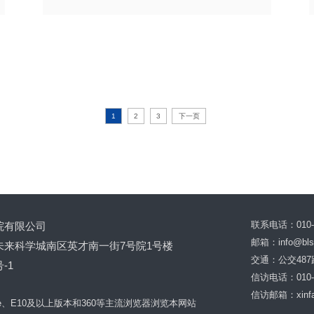
北京生命科技研究院2025年公开招
聘笔试公告
1
2
3
下一页
2025年03月19日
院有限公司
联系电话：010-5
邮箱：info@bls
来科学城南区英才南一街7号院1号楼
交通：公交487
-1
信访电话：010-5
信访邮箱：xinfan
Edge、E10及以上版本和360等主流浏览器浏览本网站