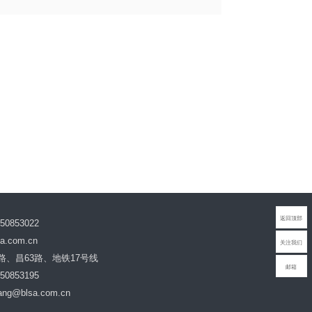
北京生命科技研究院2025年招聘公
告
2025年01月14日
返回顶部
0853022
a.com.cn
关注我们
路、昌63路、地铁17号线
邮箱
0853195
g@blsa.com.cn